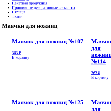
Печатная продукция
Пришивные декоративные элементы
Пяльцы
Ткани
Маячки для ножниц
Маячок для ножниц №107
Маячо
для
363
₽
ножни
В корзину
№114
363
₽
В корзину
Маячок для ножниц №125
Маячо
для