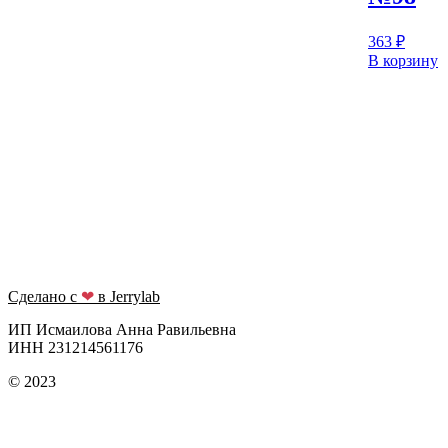
363
₽
В корзину
Сделано с
❤
в Jerrylab
ИП Исмаилова Анна Равильевна
ИНН 231214561176
© 2023