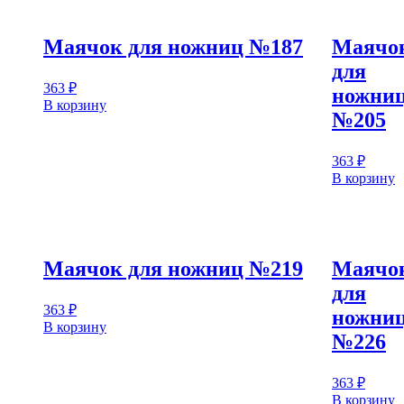
Маячок для ножниц №187
Маячо
для
363
₽
ножни
В корзину
№205
363
₽
В корзину
Маячок для ножниц №219
Маячо
для
363
₽
ножни
В корзину
№226
363
₽
В корзину