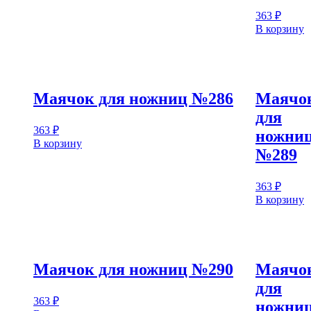
363
₽
В корзину
Маячок для ножниц №286
Маячо
для
363
₽
ножни
В корзину
№289
363
₽
В корзину
Маячок для ножниц №290
Маячо
для
363
₽
ножни