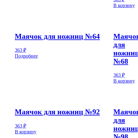
В корзину
Маячок для ножниц №64
Маячо
для
363
₽
ножни
Подробнее
№68
363
₽
В корзину
Маячок для ножниц №92
Маячо
для
363
₽
ножни
В корзину
№98