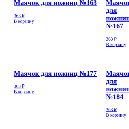
Маячок для ножниц №163
Маячо
для
363
₽
ножни
В корзину
№167
363
₽
В корзину
Маячок для ножниц №177
Маячо
для
363
₽
ножни
В корзину
№184
363
₽
В корзину