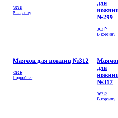
для
363
₽
ножни
В корзину
№299
363
₽
В корзину
Маячок для ножниц №312
Маячо
для
363
₽
ножни
Подробнее
№317
363
₽
В корзину