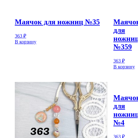
Маячок для ножниц №35
Маячо
для
363
₽
ножни
В корзину
№359
363
₽
В корзину
Маячо
для
ножни
№4
363
₽