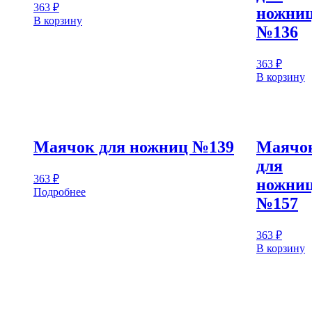
363
₽
ножни
В корзину
№136
363
₽
В корзину
Маячок для ножниц №139
Маячо
для
363
₽
ножни
Подробнее
№157
363
₽
В корзину