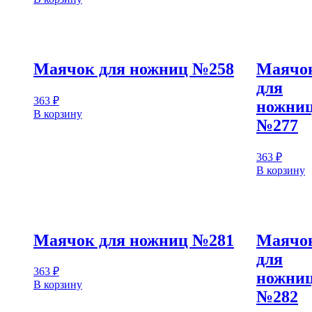
Маячок для ножниц №258
Маячо
для
363
₽
ножни
В корзину
№277
363
₽
В корзину
Маячок для ножниц №281
Маячо
для
363
₽
ножни
В корзину
№282