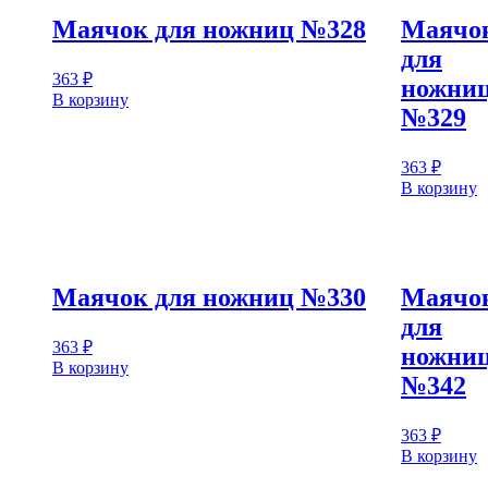
Маячок для ножниц №328
Маячо
для
363
₽
ножни
В корзину
№329
363
₽
В корзину
Маячок для ножниц №330
Маячо
для
363
₽
ножни
В корзину
№342
363
₽
В корзину