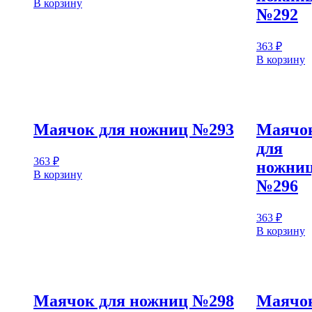
В корзину
№292
363
₽
В корзину
Маячок для ножниц №293
Маячо
для
363
₽
ножни
В корзину
№296
363
₽
В корзину
Маячок для ножниц №298
Маячо