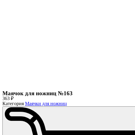
Маячок для ножниц №163
363
₽
Категория
Маячки для ножниц
Количество
товара
Маячок
для
ножниц