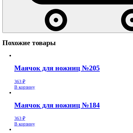
Похожие товары
Маячок для ножниц №205
363
₽
В корзину
Маячок для ножниц №184
363
₽
В корзину