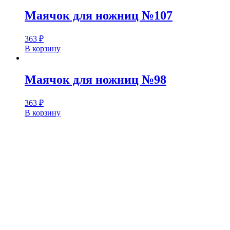
Маячок для ножниц №107
363
₽
В корзину
Маячок для ножниц №98
363
₽
В корзину