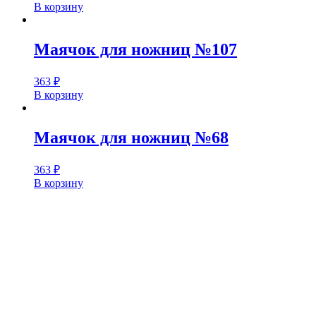
В корзину
Маячок для ножниц №107
363
₽
В корзину
Маячок для ножниц №68
363
₽
В корзину