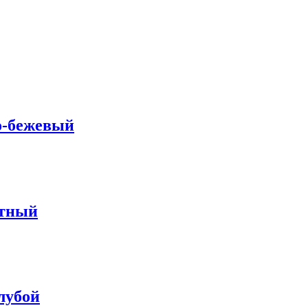
о-бежевый
ятный
лубой