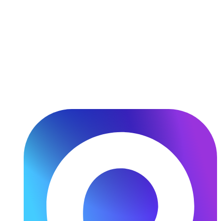
Перейти
к
содержимому