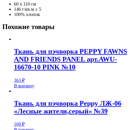
60 x 110 см
146 г/кв.м ± 5
100% хлопок
Похожие товары
Ткань для пэчворка PEPPY FAWNS
AND FRIENDS PANEL арт.AWU-
16670-10 PINK №10
363
₽
В корзину
Ткань для пэчворка Peppy ЛЖ-06
«Лесные жители,серый» №39
169
₽
В корзину