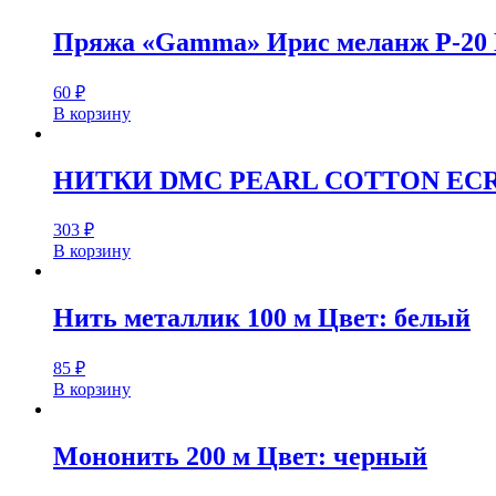
Пряжа «Gamma» Ирис меланж Р-20 
60
₽
В корзину
НИТКИ DMC PEARL COTTON EC
303
₽
В корзину
Нить металлик 100 м Цвет: белый
85
₽
В корзину
Мононить 200 м Цвет: черный