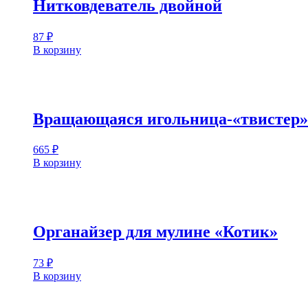
Нитковдеватель двойной
87
₽
В корзину
Вращающаяся игольница-«твистер»
665
₽
В корзину
Органайзер для мулине «Котик»
73
₽
В корзину