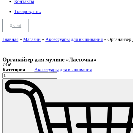
Контакты
Товаров, шт.:
0
Cart
Главная
»
Магазин
»
Аксессуары для вышивания
»
Органайзер 
Органайзер для мулине «Ласточка»
73
₽
Категория
Аксессуары для вышивания
Количество
товара
Органайзер
для
мулине
"Ласточка"