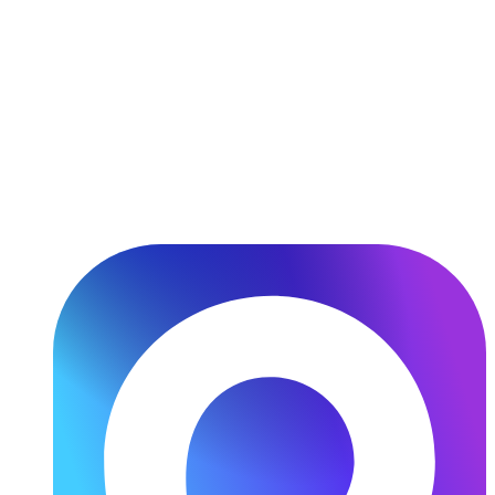
Перейти
к
содержимому