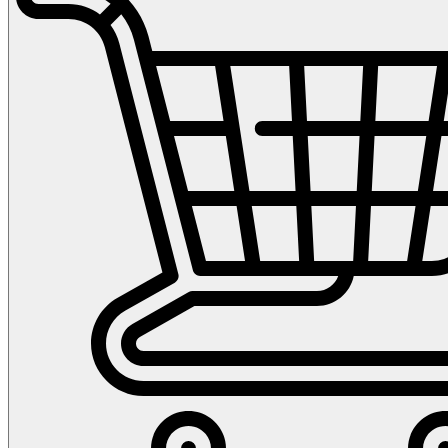
для
вышивания
"Пасхальный
орнамент"