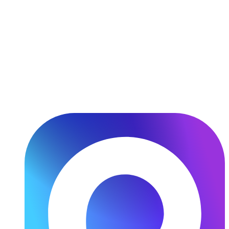
Перейти
к
содержимому