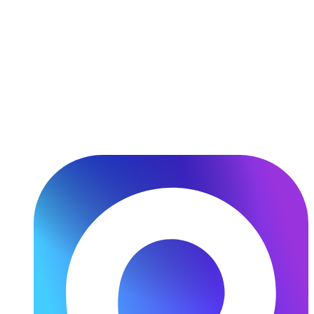
Перейти
к
содержимому