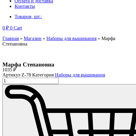
Оплата и доставка
Контакты
Товаров, шт.:
0
₽
0
Cart
Главная
»
Магазин
»
Наборы для вышивания
»
Марфа
Степановна
Марфа Степановна
1035
₽
Артикул
Z-78
Категория
Наборы для вышивания
Количество
товара
Марфа
Степановна