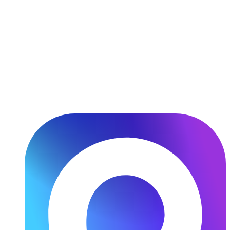
Перейти
к
содержимому