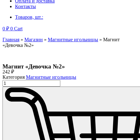
Оплата и доставка
Контакты
Товаров, шт.:
0
₽
0
Cart
Главная
»
Магазин
»
Магнитные игольницы
»
Магнит
«Девочка №2»
Магнит «Девочка №2»
242
₽
Категория
Магнитные игольницы
Количество
товара
Магнит
"Девочка
№2"