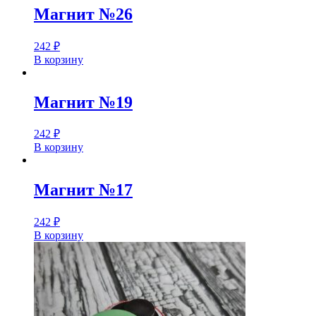
Магнит №26
242
₽
В корзину
Магнит №19
242
₽
В корзину
Магнит №17
242
₽
В корзину