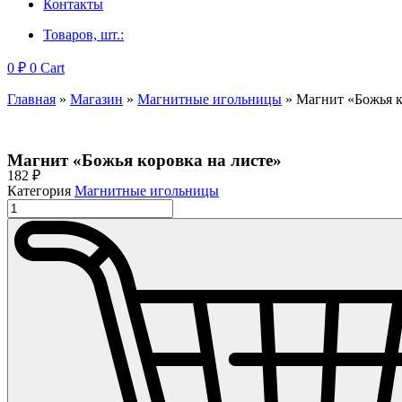
Контакты
Товаров, шт.:
0
₽
0
Cart
Главная
»
Магазин
»
Магнитные игольницы
»
Магнит «Божья к
Магнит «Божья коровка на листе»
182
₽
Категория
Магнитные игольницы
Количество
товара
Магнит
"Божья
коровка
на
листе"