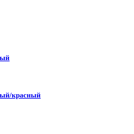
лый
елый/красный