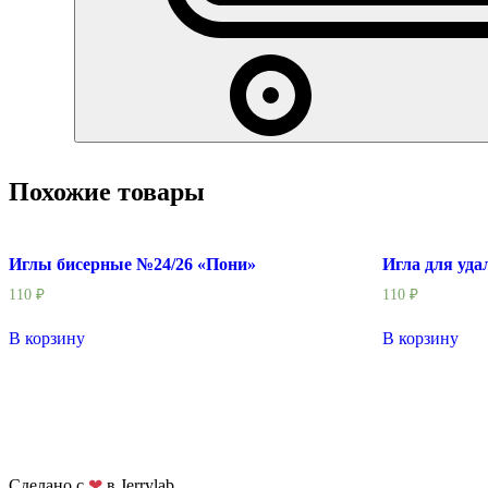
Похожие товары
Иглы бисерные №24/26 «Пони»
Игла для уда
110
₽
110
₽
В корзину
В корзину
Сделано с
❤
в Jerrylab