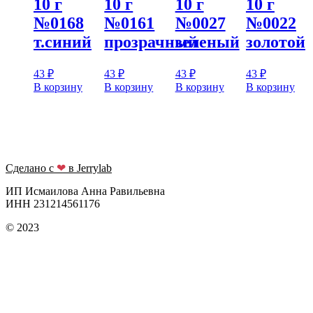
10 г
10 г
10 г
10 г
№0168
№0161
№0027
№0022
т.синий
прозрачный
зеленый
золотой
43
₽
43
₽
43
₽
43
₽
В корзину
В корзину
В корзину
В корзину
Сделано с
❤
в Jerrylab
ИП Исмаилова Анна Равильевна
ИНН 231214561176
© 2023