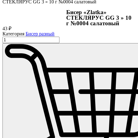
СТЕКЛЯРУС GG 3 » 10 г №0004 салатовый
Бисер «Zlatka»
СТЕКЛЯРУС GG 3 » 10
г №0004 салатовый
43
₽
Категория
Бисер разный
Количество
товара
Бисер
"Zlatka"
СТЕКЛЯРУС
GG
3
"
10
г
№0004
салатовый