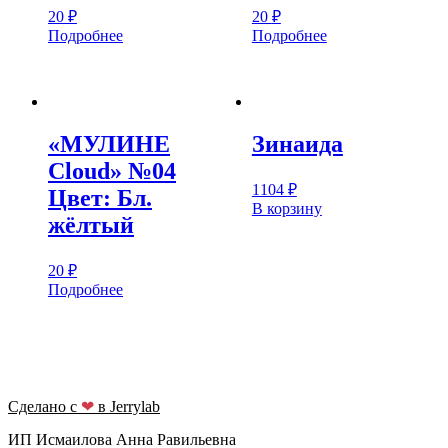
20
₽
20
₽
Подробнее
Подробнее
«МУЛИНЕ
Зинаида
Cloud» №04
1104
₽
Цвет: Бл.
В корзину
жёлтый
20
₽
Подробнее
Сделано с
❤
в Jerrylab
ИП Исмаилова Анна Равильевна