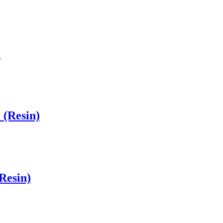
е
(Resin)
esin)