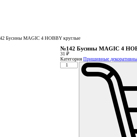
42 Бусины MAGIC 4 HOBBY круглые
№142 Бусины MAGIC 4 HO
31
₽
Категория
Пришивные декоративны
Количество
товара
№142
Бусины
MAGIC
4
HOBBY
круглые